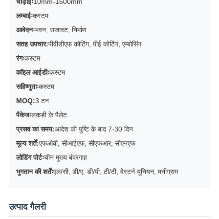
चौड़ाईः
10mm-1600mm
लम्बाईः
कस्टम
आवेदनः
भवन, सजावट, निर्माण
सतह उपचार:
पीवीडीएफ कोटिंग, पीई कोटिंग, एम्बोसिंग
रंगः
कस्टम
कॉइल आईडीः
कस्टम
सहिष्णुताः
कस्टम
MOQ:
3 टन
पैकेजः
लकड़ी के पैलेट
प्रसव का समय:
आदेश की पुष्टि के बाद 7-30 दिन
मूल्य शर्तें:
एफओबी, सीआईएफ, सीएफआर, सीएनएफ
लोडिंग पोर्टः
चीन मुख्य बंदरगाह
भुगतान की शर्तेंः
एल/सी, डी/ए, डी/पी, टी/टी, वेस्टर्न यूनियन, मनीग्राम
उत्पाद गैलरी