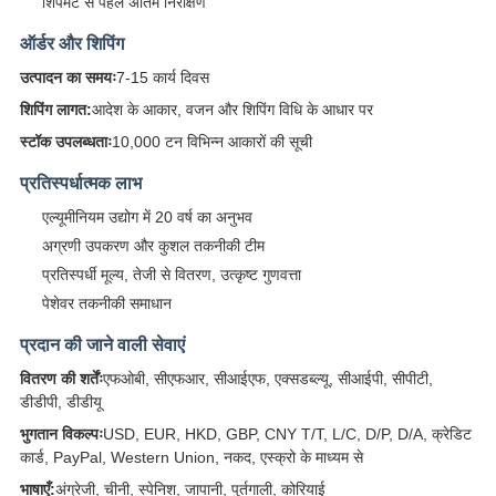
शिपमेंट से पहले अंतिम निरीक्षण
ऑर्डर और शिपिंग
उत्पादन का समयः
7-15 कार्य दिवस
शिपिंग लागत:
आदेश के आकार, वजन और शिपिंग विधि के आधार पर
स्टॉक उपलब्धताः
10,000 टन विभिन्न आकारों की सूची
प्रतिस्पर्धात्मक लाभ
एल्यूमीनियम उद्योग में 20 वर्ष का अनुभव
अग्रणी उपकरण और कुशल तकनीकी टीम
प्रतिस्पर्धी मूल्य, तेजी से वितरण, उत्कृष्ट गुणवत्ता
पेशेवर तकनीकी समाधान
प्रदान की जाने वाली सेवाएं
वितरण की शर्तेंः
एफओबी, सीएफआर, सीआईएफ, एक्सडब्ल्यू, सीआईपी, सीपीटी,
डीडीपी, डीडीयू
भुगतान विकल्पः
USD, EUR, HKD, GBP, CNY T/T, L/C, D/P, D/A, क्रेडिट
कार्ड, PayPal, Western Union, नकद, एस्क्रो के माध्यम से
भाषाएँ:
अंग्रेजी, चीनी, स्पेनिश, जापानी, पुर्तगाली, कोरियाई