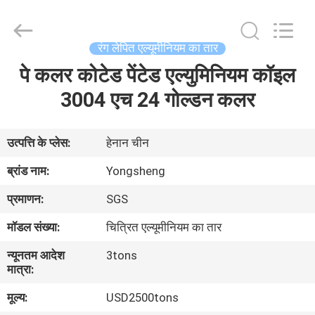
Henan
Yongsheng
Aluminum
Industry
Co.,Ltd..
रंग लेपित एल्यूमीनियम का तार
All
Rights
पे कलर कोटेड पेंटेड एल्युमिनियम कॉइल
घर
Reserved.
3004 एच 24 गोल्डन कलर
उत्पादों
उत्पत्ति के प्लेस:
हेनान चीन
हमारे
ब्रांड नाम:
Yongsheng
बारे
प्रमाणन:
SGS
में
मॉडल संख्या:
चित्रित एल्यूमीनियम का तार
न्यूनतम आदेश
3tons
कारखाना
मात्रा:
भ्रमण
मूल्य:
USD2500tons