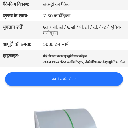
पैकेजिंग विवरण:
लकड़ी का पैकेज
गुणवत्ता
नियंत्रण
प्रसव के समय:
7-30 कार्यदिवस
भुगतान शर्तें:
एल / सी, डी / ए, डी / पी, टी / टी, वेस्टर्न यूनियन,
मनीग्राम
संपर्क
करें
आपूर्ति की क्षमता:
5000 टन स्पर्म
हाइलाइट:
,
पीई गोल्डन कलर एल्यूमीनियम कॉइल
,
समाचार
3004 एच24 पेंटेड अलॉय स्ट्रिप
डेकोरेटिव कलर्ड एल्यूमीनियम रोल
सबसे अच्छी कीमत
मामलों
एक
उद्धरण
का