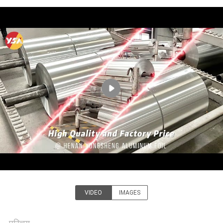
गुणवत्ता
नियंत्रण
संपर्क
करें
समाचार
मामलों
एक
उद्धरण
VIDEO
IMAGES
Henan Yongsheng Aluminum
का