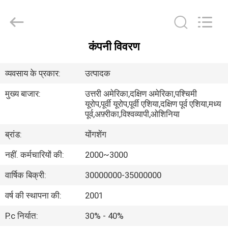
Henan
Yongsheng
Aluminum
Industry
Co.,Ltd..
All
कंपनी विवरण
Rights
घर
Reserved.
व्यवसाय के प्रकार:
उत्पादक
उत्पादों
मुख्य बाजार:
उत्तरी अमेरिका,दक्षिण अमेरिका,पश्चिमी
यूरोप,पूर्वी यूरोप,पूर्वी एशिया,दक्षिण पूर्व एशिया,मध्य
पूर्व,अफ़्रीका,विश्वव्यापी,ओशिनिया
हमारे
ब्रांड:
योंगशेंग
बारे
में
नहीं. कर्मचारियों की:
2000~3000
वार्षिक बिक्री:
30000000-35000000
कारखाना
वर्ष की स्थापना की:
2001
भ्रमण
P.c निर्यात:
30% - 40%