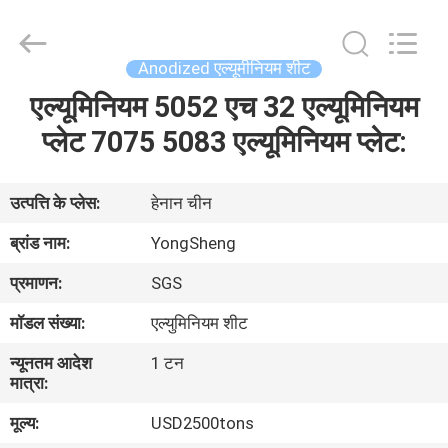
Henan
Yongsheng
Aluminum
Industry
Co.,Ltd..
Anodized एल्यूमीनियम शीट
All
Rights
एल्यूमिनियम 5052 एच 32 एल्यूमिनियम
घर
Reserved.
प्लेट 7075 5083 एल्यूमिनियम प्लेट:
उत्पादों
उत्पत्ति के प्लेस:
हेनान चीन
हमारे
ब्रांड नाम:
YongSheng
बारे
प्रमाणन:
SGS
में
मॉडल संख्या:
एल्युमिनियम शीट
न्यूनतम आदेश
1 टन
कारखाना
मात्रा:
भ्रमण
मूल्य:
USD2500tons