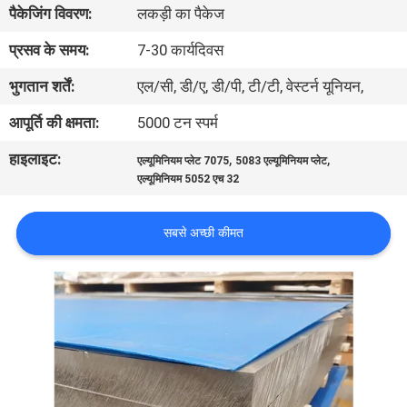
पैकेजिंग विवरण:
लकड़ी का पैकेज
गुणवत्ता
नियंत्रण
प्रसव के समय:
7-30 कार्यदिवस
भुगतान शर्तें:
एल/सी, डी/ए, डी/पी, टी/टी, वेस्टर्न यूनियन,
संपर्क
आपूर्ति की क्षमता:
5000 टन स्पर्म
करें
हाइलाइट:
,
,
एल्यूमिनियम प्लेट 7075
5083 एल्यूमिनियम प्लेट
एल्यूमिनियम 5052 एच 32
समाचार
सबसे अच्छी कीमत
मामलों
एक
उद्धरण
का