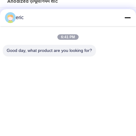
Anodized एल्यूमीनियम शीट
एनिडिज्ड एल्यूमीनियम शीट रोल रोल एल्यूमीनियम मिश्र धातु दाग चांदी रंग एल्यूमीनियम
eric
3000 सीरीज 1500 मिमी लाइसेंस प्लेट के लिए Anodized एल्यूमीनियम शीट
6:41 PM
बाहरी उपयोग के लिए 2 मिमी 3 मिमी मोटी एनोडाइज्ड एल्यूमिनियम शीट 5052 5083
1050 3003 एच 14:
Good day, what product are you looking for?
लोकप्रिय श्रेणियां
सभी
रंग लेपित एल्यूमीनियम का 
एल्यूमीनियम पट्टी का तार
तार
एल्यूमिनियम फोइल रोल
एल्यूमीनियम शीट प्लेट
एल्यूमीनियम पन्नी के टुकड़े 
एल्यूमिनियम सर्कल डिस्क
टुकड़े पॉलिएस्टर फिल्म
एल्यूमिनियम डायमंड प्लेट 