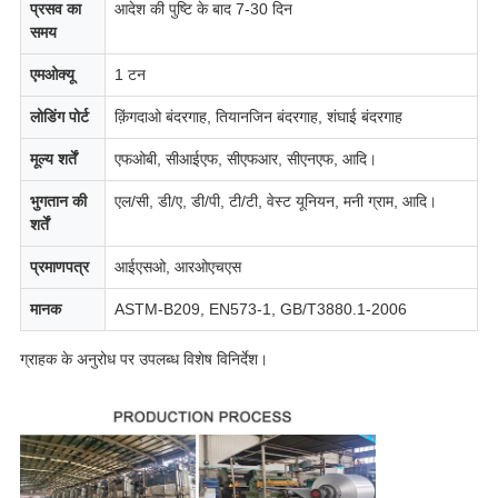
प्रसव का
आदेश की पुष्टि के बाद 7-30 दिन
समय
एमओक्यू
1 टन
लोडिंग पोर्ट
क़िंगदाओ बंदरगाह, तियानजिन बंदरगाह, शंघाई बंदरगाह
मूल्य शर्तें
एफओबी, सीआईएफ, सीएफआर, सीएनएफ, आदि।
भुगतान की
एल/सी, डी/ए, डी/पी, टी/टी, वेस्ट यूनियन, मनी ग्राम, आदि।
शर्तें
प्रमाणपत्र
आईएसओ, आरओएचएस
मानक
ASTM-B209, EN573-1, GB/T3880.1-2006
ग्राहक के अनुरोध पर उपलब्ध विशेष विनिर्देश।