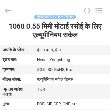
Henan
Yongsheng
Aluminum
Industry
Co.,Ltd..
एल्यूमिनियम सर्कल डिस्क
All
Rights
1060 0.55 मिमी मोटाई रसोई के लिए
घर
Reserved.
एल्यूमीनियम सर्कल
उत्पादों
उत्पत्ति के प्लेस:
हेनान प्रांत, चीन
हमारे
ब्रांड नाम:
Henan Yongsheng
बारे
प्रमाणन:
SGS, ISO, RoHS, Etc.
में
मॉडल संख्या:
एल्यूमिनियम सर्कल डिस्क
न्यूनतम आदेश
1 टन
कारखाना
मात्रा:
भ्रमण
मूल्य:
FOB, CIF, CFR, CNF, etc.