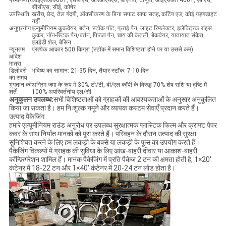
प्रमाणपत्र
आईएसओ9001, एसजीएस, आरओएचएस, डीएनवी, टीयूवी, आईएसओ14001, एबीएस,
सीसीएस, सीई, कोषेर
उपस्थिति
खरोंच, छेद, तेल गंदगी, ऑक्सीकरण के बिना सपाट साफ सतह; कटिंग एज, कोई गड़गड़ाहट
नहीं
अनुप्रयोग
एल्यूमीनियम कुकवेयर, बर्तन, स्टॉक पॉट, फ्राई पैन, लाइट रिफ्लेक्टर, इलेक्ट्रिक राइस
कुकर, नॉन-स्टिक पैन/बर्तन, पिज्जा पैन, चाय की केतली, बेकवेयर, यातायात संकेत,
एलईडी शेल, बेसिन
न्यूनतम
प्रत्येक आकार 500 किग्रा (स्टॉक में समान विशिष्टता होने पर या उससे कम)
आदेश
मात्रा
डिलीवरी
भविष्य का सामान: 21-35 दिन, तैयार स्टॉक: 7-10 दिन
का समय
भुगतान की
अग्रिम जमा के रूप में 30% टी/टी, बी/एल कॉपी के विरुद्ध 70% शेष राशि या दृष्टि में
शर्तें
100% अपरिवर्तनीय एल/सी
अनुकूलन उपलब्ध:
सभी विशिष्टताओं को ग्राहकों की आवश्यकताओं के अनुसार अनुकूलित
किया जा सकता है। हम निःशुल्क नमूने और व्यापक कस्टम सेवाएँ प्रदान करते हैं।
उत्पाद पैकेजिंग
हमारे एल्यूमीनियम राउंड अनुरोध पर उपलब्ध सुरक्षात्मक प्लास्टिक फिल्म और क्राफ्ट पेपर
कवर के साथ निर्यात मानकों को पूरा करते हैं। परिवहन के दौरान उत्पाद की सुरक्षा
सुनिश्चित करने के लिए हम लकड़ी के बक्से या लकड़ी के फूस का उपयोग करते हैं।
पैकेजिंग विकल्पों में ग्राहक की सुविधा के लिए आंख-बाहरी दीवार या आकाश-बाहरी
कॉन्फ़िगरेशन शामिल हैं। मानक पैकेजिंग में प्रति पैकेज 2 टन की क्षमता होती है, 1×20'
कंटेनर में 18-22 टन और 1×40' कंटेनर में 20-24 टन लोड होता है।