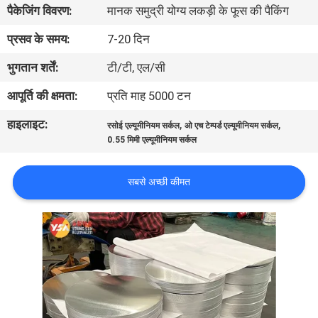
पैकेजिंग विवरण:
मानक समुद्री योग्य लकड़ी के फूस की पैकिंग
गुणवत्ता
नियंत्रण
प्रसव के समय:
7-20 दिन
भुगतान शर्तें:
टी/टी, एल/सी
संपर्क
आपूर्ति की क्षमता:
प्रति माह 5000 टन
करें
हाइलाइट:
,
,
रसोई एल्यूमीनियम सर्कल
ओ एच टेम्पर्ड एल्यूमीनियम सर्कल
0.55 मिमी एल्यूमीनियम सर्कल
समाचार
सबसे अच्छी कीमत
मामलों
एक
उद्धरण
का