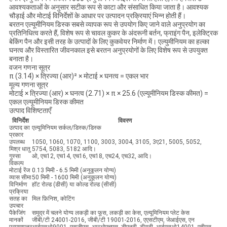
आवश्यकताओं के अनुसार सटीक रूप से काटा और संसाधित किया जाता है। आवश्यक
चौड़ाई और मोटाई विनिर्देशों के आधार पर उत्पादन प्रक्रियाएं भिन्न होती हैं।
बरतन एल्यूमीनियम डिस्क सबसे व्यापक रूप से उपयोग किए जाने वाले अनुप्रयोग का
प्रतिनिधित्व करते हैं, विशेष रूप से चावल कुकर के अंदरूनी बर्तन, फ्राइंग पैन, इलेक्ट्रिक
बेकिंग पैन और इसी तरह के उत्पादों के लिए कुकवेयर निर्माण में। एल्युमीनियम का हल्का
घनत्व और विस्तारित जीवनकाल इसे बरतन अनुप्रयोगों के लिए विशेष रूप से उपयुक्त
बनाता है।
वजन गणना सूत्र
π (3.14) × त्रिज्या (आर)² × मोटाई × घनत्व = एकल भार
मूल्य गणना सूत्र
मोटाई × त्रिज्या (आर) × घनत्व (2.71) × π × 25.6 (एल्यूमीनियम डिस्क कीमत) =
एकल एल्यूमीनियम डिस्क कीमत
उत्पाद विशिष्टताएँ
विनिर्देश
विवरण
उत्पाद का
एल्यूमिनियम सर्कल/डिस्क/डिस्क
प्रकार
उपलब्ध
1050, 1060, 1070, 1100, 3003, 3004, 3105, 3ए21, 5005, 5052,
मिश्र धातु
5754, 5083, 5182 आदि।
गुस्सा
ओ, एच12, एच14, एच16, एच18, एच24, एच32, आदि।
विकल्प
मोटाई रेंज
0.13 मिमी - 6.5 मिमी (अनुकूलन योग्य)
व्यास सीमा
50 मिमी - 1600 मिमी (अनुकूलन योग्य)
विनिर्माण
हॉट रोल्ड (डीसी) या कोल्ड रोल्ड (सीसी)
प्रक्रिया
सतह का
मिल फ़िनिश, कोटिंग
उपचार
पैकेजिंग
समुद्र में चलने योग्य लकड़ी का फूस, लकड़ी का केस, एल्यूमिनियम प्लेट केस
मानकों
जीबी/टी 24001-2016, जीबी/टी 19001-2016, एएसटीएम, जेआईएस, एन