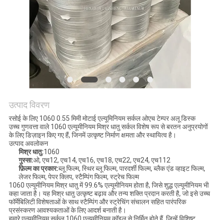
अनुरोध
करें
SITEMAP
गोपनीयता
नीति
उत्पाद विवरण
रसोई के लिए 1060 0.55 मिमी मोटाई एल्यूमिनियम सर्कल ओएच टेम्पर अलू डिस्क
उच्च गुणवत्ता वाले 1060 एल्यूमीनियम मिश्र धातु सर्कल विशेष रूप से बरतन अनुप्रयोगों
के लिए डिज़ाइन किए गए हैं, जिनमें उत्कृष्ट निर्माण क्षमता और स्थायित्व है।
उत्पाद अवलोकन
मिश्र धातु:
1060
गुस्सा:
ओ, एच12, एच14, एच16, एच18, एच22, एच24, एच112
फ़िल्म का प्रकार:
ब्लू फिल्म, स्थिर ब्लू फिल्म, पारदर्शी फिल्म, ब्लैक एंड व्हाइट फिल्म,
लेजर फिल्म, पेपर क्लिप, स्टैम्पिंग फिल्म, स्ट्रेच फिल्म
1060 एल्यूमीनियम मिश्र धातु में 99.6% एल्यूमीनियम होता है, जिसे शुद्ध एल्यूमीनियम भी
कहा जाता है। यह मिश्र धातु उत्कृष्ट बढ़ाव और तन्य शक्ति प्रदान करती है, जो इसे उच्च
फॉर्मेबिलिटी विशेषताओं के साथ स्टैम्पिंग और स्ट्रेचिंग संचालन सहित पारंपरिक
प्रसंस्करण आवश्यकताओं के लिए आदर्श बनाती है।
हमारे एल्युमीनियम सर्कल 1060 एल्युमीनियम कॉइल से निर्मित होते हैं, जिन्हें विशिष्ट