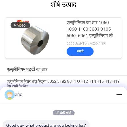
शीर्ष उत्पाद
एल्यूमिनियम का तार 1050
1060 1100 3003 3105
5052 6061 एल्यूमिनियम शीट
रोल
2990Usd/Ton MOQ:1 टन
संपर्क
एल्यूमीनियम पट्टी का तार
एल्यूमीनियम मिश्र धातु स्ट्रिप 5052 5182 8011 O H12 H14 H16 H18 H19
पेय टोपी के लिए
eric
सजावटी 1xxx श्रृंखला एलईडी प्रकाश व्यवस्था लेपित एल्यूमीनियम पट्टी 0.2 मिमी
मोटी एल्यूमीनियम कॉइल
11:05 AM
सफेद एल्यूमीनियम कॉइल 3003 3004 3105 5005 एल्यूमीनियम कॉइल ट्रिम
लेपित
Good day, what product are you looking for?