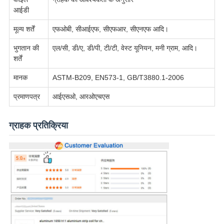
आईडी
मूल्य शर्तें
एफओबी, सीआईएफ, सीएफआर, सीएनएफ आदि।
भुगतान की
एल/सी, डी/ए, डी/पी, टी/टी, वेस्ट यूनियन, मनी ग्राम, आदि।
शर्तें
मानक
ASTM-B209, EN573-1, GB/T3880.1-2006
प्रमाणपत्र
आईएसओ, आरओएचएस
ग्राहक प्रतिक्रिया