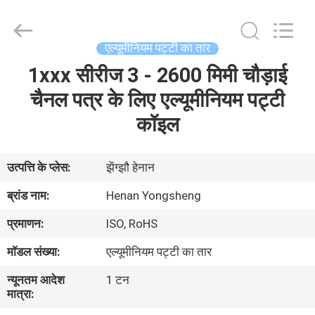
Henan
Yongsheng
Aluminum
Industry
Co.,Ltd..
एल्यूमीनियम पट्टी का तार
All
Rights
1xxx सीरीज 3 - 2600 मिमी चौड़ाई
घर
Reserved.
चैनल पत्र के लिए एल्यूमीनियम पट्टी
उत्पादों
कॉइल
हमारे
उत्पत्ति के प्लेस:
झेंग्झौ हेनान
बारे
ब्रांड नाम:
Henan Yongsheng
में
प्रमाणन:
ISO, RoHS
मॉडल संख्या:
एल्यूमीनियम पट्टी का तार
कारखाना
न्यूनतम आदेश
1 टन
भ्रमण
मात्रा: