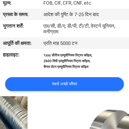
मूल्य:
FOB, CIF, CFR, CNF, etc.
गुणवत्ता
प्रसव के समय:
आदेश की पुष्टि के 7-25 दिन बाद
नियंत्रण
भुगतान शर्तें:
एल/सी, डी/ए, डी/पी, टी/टी, वेस्टर्न यूनियन,
मनीग्राम
संपर्क
आपूर्ति की क्षमता:
प्रति माह 5000 टन
करें
हाइलाइट:
,
1xxx सीरीज एल्यूमीनियम स्ट्रिप कॉइल
,
2600 मिमी एल्यूमीनियम स्ट्रिप कॉइल
समाचार
चैनल लेटर एल्यूमीनियम स्ट्रिप कॉइल
मामलों
सबसे अच्छी कीमत
एक
उद्धरण
का