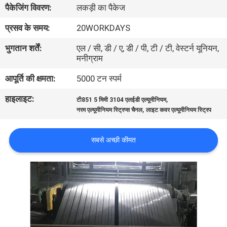
पैकेजिंग विवरण:
लकड़ी का पैकेज
गुणवत्ता
नियंत्रण
प्रसव के समय:
20WORKDAYS
भुगतान शर्तें:
एल / सी, डी / ए, डी / पी, टी / टी, वेस्टर्न यूनियन,
मनीग्राम
संपर्क
करें
आपूर्ति की क्षमता:
5000 टन स्पर्म
हाइलाइट:
,
टी851 5 मिमी 3104 एलईडी एल्यूमीनियम
,
समाचार
नरम एल्यूमीनियम स्ट्रिप्स चैनल
लाइट कवर एल्यूमीनियम स्ट्रिप
सबसे अच्छी कीमत
मामलों
एक
उद्धरण
का