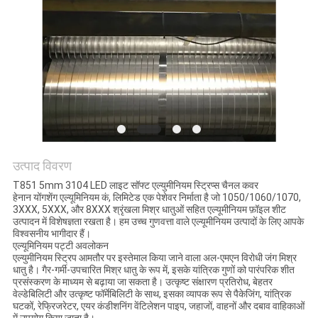
अनुरोध
करें
SITEMAP
गोपनीयता
नीति
उत्पाद विवरण
T851 5mm 3104 LED लाइट सॉफ्ट एल्युमीनियम स्ट्रिप्स चैनल कवर
हेनान योंगशेंग एल्यूमिनियम कं, लिमिटेड एक पेशेवर निर्माता है जो 1050/1060/1070,
3XXX, 5XXX, और 8XXX श्रृंखला मिश्र धातुओं सहित एल्यूमीनियम फ़ॉइल शीट
उत्पादन में विशेषज्ञता रखता है। हम उच्च गुणवत्ता वाले एल्यूमीनियम उत्पादों के लिए आपके
विश्वसनीय भागीदार हैं।
एल्यूमिनियम पट्टी अवलोकन
एल्युमीनियम स्ट्रिप आमतौर पर इस्तेमाल किया जाने वाला अल-एमएन विरोधी जंग मिश्र
धातु है। गैर-गर्मी-उपचारित मिश्र धातु के रूप में, इसके यांत्रिक गुणों को पारंपरिक शीत
प्रसंस्करण के माध्यम से बढ़ाया जा सकता है। उत्कृष्ट संक्षारण प्रतिरोध, बेहतर
वेल्डेबिलिटी और उत्कृष्ट फॉर्मेबिलिटी के साथ, इसका व्यापक रूप से पैकेजिंग, यांत्रिक
घटकों, रेफ्रिजरेटर, एयर कंडीशनिंग वेंटिलेशन पाइप, जहाजों, वाहनों और दबाव वाहिकाओं