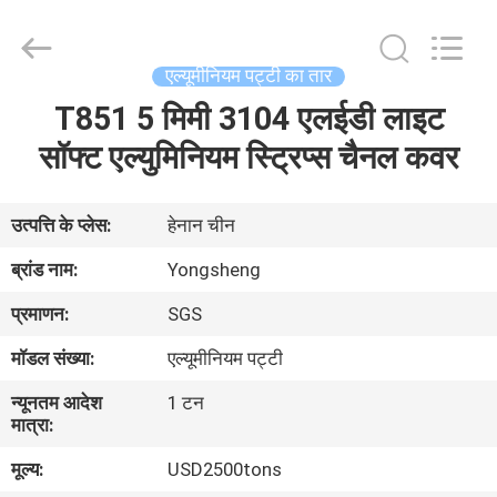
Henan
Yongsheng
Aluminum
Industry
Co.,Ltd..
एल्यूमीनियम पट्टी का तार
All
Rights
T851 5 मिमी 3104 एलईडी लाइट
घर
Reserved.
सॉफ्ट एल्युमिनियम स्ट्रिप्स चैनल कवर
उत्पादों
उत्पत्ति के प्लेस:
हेनान चीन
हमारे
ब्रांड नाम:
Yongsheng
बारे
प्रमाणन:
SGS
में
मॉडल संख्या:
एल्यूमीनियम पट्टी
न्यूनतम आदेश
1 टन
कारखाना
मात्रा:
भ्रमण
मूल्य:
USD2500tons