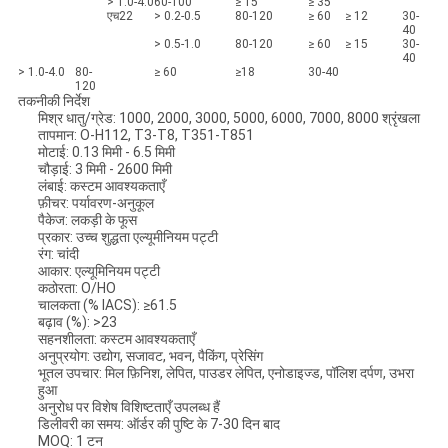
> 1.0-4.0
60-100
≥ 15
≥ 35
एच22
> 0.2-0.5
80-120
≥ 60
≥ 12
30-
40
> 0.5-1.0
80-120
≥ 60
≥ 15
30-
40
> 1.0-4.0
80-
≥ 60
≥18
30-40
120
तकनीकी निर्देश
मिश्र धातु/ग्रेड: 1000, 2000, 3000, 5000, 6000, 7000, 8000 श्रृंखला
तापमान: O-H112, T3-T8, T351-T851
मोटाई: 0.13 मिमी - 6.5 मिमी
चौड़ाई: 3 मिमी - 2600 मिमी
लंबाई: कस्टम आवश्यकताएँ
फ़ीचर: पर्यावरण-अनुकूल
पैकेज: लकड़ी के फूस
प्रकार: उच्च शुद्धता एल्यूमीनियम पट्टी
रंग: चांदी
आकार: एल्यूमिनियम पट्टी
कठोरता: O/HO
चालकता (% IACS): ≥61.5
बढ़ाव (%): >23
सहनशीलता: कस्टम आवश्यकताएँ
अनुप्रयोग: उद्योग, सजावट, भवन, पैकिंग, प्रेसिंग
भूतल उपचार: मिल फ़िनिश, लेपित, पाउडर लेपित, एनोडाइज्ड, पॉलिश दर्पण, उभरा
हुआ
अनुरोध पर विशेष विशिष्टताएँ उपलब्ध हैं
डिलीवरी का समय: ऑर्डर की पुष्टि के 7-30 दिन बाद
MOQ: 1 टन