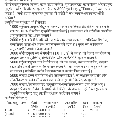
में उपयोग किया जाता है।
योंगशेंग एल्युमीनियम चिकनी, महीन सतह फिनिश, न्यूनतम मोटाई सहनशीलता और उत्कृष्ट
मुद्रांकन और ऑक्सीकरण प्रदर्शन के साथ 3003 एच14 एल्यूमीनियम पट्टी का उत्पादन
करता है। सभी उत्पाद सूचकांक गुणवत्ता की गारंटी के साथ मानक आवश्यकताओं से
अधिक हैं।
एल्यूमिनियम श्रृंखला की विशेषताएं
1000 श्रृंखला:
उत्कृष्ट विद्युत चालकता, संक्षारण प्रतिरोध और वेल्डिंग प्रदर्शन के
साथ 99.00% से अधिक एल्यूमीनियम शामिल है। कम ताकत इसे पारंपरिक औद्योगिक
अनुप्रयोगों के लिए आदर्श बनाती है।
2000 श्रृंखला:
3-5% तांबे की मात्रा के साथ उच्च कठोरता। अतिरिक्त मैंगनीज,
मैग्नीशियम, सीसा और बिस्मथ मशीनीकरण को बढ़ाते हैं। मुख्य रूप से विमानन
अनुप्रयोगों में उपयोग किया जाता है।
3000 सीरीज:
मुख्य रूप से मैंगनीज (1.0-1.5%) से बना है, जो बेहतर जंग रोकथाम,
उत्कृष्ट संक्षारण प्रतिरोध, वेल्डेबिलिटी और प्लास्टिसिटी प्रदान करता है।
5000 श्रृंखला:
मुख्य तत्व मैग्नीशियम है, जो कम घनत्व, उच्च तन्य शक्ति, उत्कृष्ट
बढ़ाव और अच्छी थकान शक्ति प्रदान करता है। ताप उपचार द्वारा मजबूत नहीं किया
जा सकता। पारंपरिक उद्योग में व्यापक रूप से उपयोग किया जाता है।
6000 सीरीज:
इसमें मैग्नीशियम और सिलिकॉन होता है, जो संक्षारण प्रतिरोध और
ऑक्सीकरण प्रदर्शन की आवश्यकता वाले अनुप्रयोगों के लिए उपयुक्त है।
7000 सीरीज:
वैमानिकी ग्रेड एल्यूमीनियम-मैग्नीशियम-जस्ता-तांबा मिश्र धातु।
उत्कृष्ट घिसाव प्रतिरोध और अच्छी वेल्डेबिलिटी के साथ हीट-ट्रीटेबल सुपर हार्ड
एल्यूमीनियम मिश्र धातु, हालांकि संक्षारण प्रतिरोध मध्यम है।
यांत्रिक विशेषताएं
मिश्र धातु
राज्य
मोटाई
तन्यता ताकत
उपज शक्ति
बढ़ाव
कठोरता
(मिमी)
(एमपीए)
(एमपीए)
(%)
(एचवी)
1060
0
> 0.2-0.5
60-100
≥ 15
≥ 20
20-30
(1050)
> 0.5-1.0
60-100
≥ 15
≥ 30