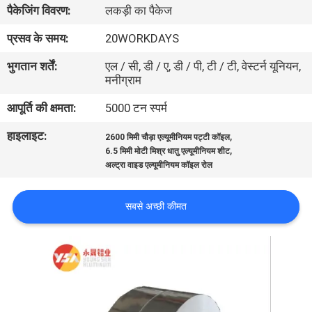
पैकेजिंग विवरण:
लकड़ी का पैकेज
गुणवत्ता
नियंत्रण
प्रसव के समय:
20WORKDAYS
भुगतान शर्तें:
एल / सी, डी / ए, डी / पी, टी / टी, वेस्टर्न यूनियन,
मनीग्राम
संपर्क
करें
आपूर्ति की क्षमता:
5000 टन स्पर्म
हाइलाइट:
,
2600 मिमी चौड़ा एल्यूमीनियम पट्टी कॉइल
,
समाचार
6.5 मिमी मोटी मिश्र धातु एल्यूमीनियम शीट
अल्ट्रा वाइड एल्यूमीनियम कॉइल रोल
मामलों
सबसे अच्छी कीमत
एक
उद्धरण
का