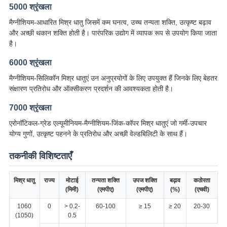
5000 श्रृंखला
मैग्नीशियम-आधारित मिश्र धातु जिसमें कम घनत्व, उच्च तन्यता शक्ति, उत्कृष्ट बढ़ाव
और अच्छी थकान शक्ति होती है। पारंपरिक उद्योग में व्यापक रूप से उपयोग किया जाता
है।
6000 श्रृंखला
मैग्नीशियम-सिलिकॉन मिश्र धातुएं उन अनुप्रयोगों के लिए उपयुक्त हैं जिनके लिए बेहतर
संक्षारण प्रतिरोध और ऑक्सीकरण प्रदर्शन की आवश्यकता होती है।
7000 श्रृंखला
एरोनॉटिकल-ग्रेड एल्यूमीनियम-मैग्नीशियम-जिंक-कॉपर मिश्र धातुएं जो गर्मी-उपचार
योग्य गुणों, उत्कृष्ट पहनने के प्रतिरोध और अच्छी वेल्डबिलिटी के साथ हैं।
तकनीकी विशिष्टताएँ
मिश्र धातु
राज्य
मोटाई
तन्यता शक्ति
उपज शक्ति
बढ़ाव
कठोरता
(मिमी)
(एमपीए)
(एमपीए)
(%)
(एचवी)
1060
0
> 0.2-
60-100
≥ 15
≥ 20
20-30
(1050)
0.5