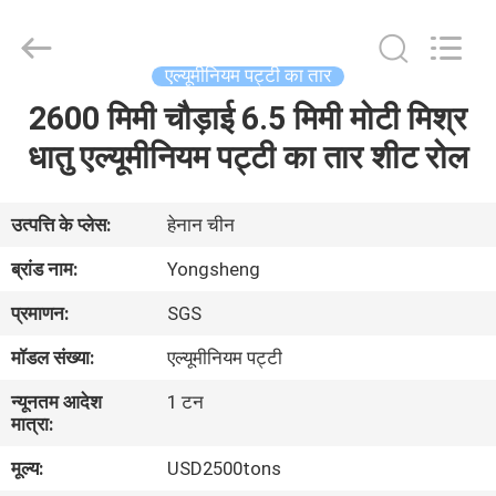
Henan
Yongsheng
Aluminum
Industry
Co.,Ltd..
एल्यूमीनियम पट्टी का तार
All
Rights
2600 मिमी चौड़ाई 6.5 मिमी मोटी मिश्र
घर
Reserved.
धातु एल्यूमीनियम पट्टी का तार शीट रोल
उत्पादों
उत्पत्ति के प्लेस:
हेनान चीन
हमारे
ब्रांड नाम:
Yongsheng
बारे
प्रमाणन:
SGS
में
मॉडल संख्या:
एल्यूमीनियम पट्टी
न्यूनतम आदेश
1 टन
कारखाना
मात्रा:
भ्रमण
मूल्य:
USD2500tons